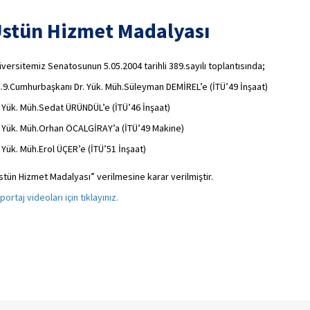
stün Hizmet Madalyası
iversitemiz Senatosunun 5.05.2004 tarihli 389.sayılı toplantısında;
C.9.Cumhurbaşkanı Dr. Yük. Müh.Süleyman DEMİREL’e (İTÜ’49 İnşaat)
. Yük. Müh.Sedat ÜRÜNDÜL’e (İTÜ’46 İnşaat)
. Yük. Müh.Orhan ÖCALGİRAY’a (İTÜ’49 Makine)
. Yük. Müh.Erol ÜÇER’e (İTÜ’51 İnşaat)
stün Hizmet Madalyası” verilmesine karar verilmiştir.
portaj videoları için tıklayınız.