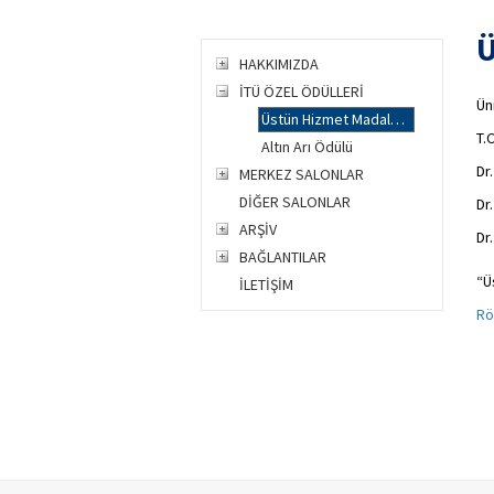
Ü
HAKKIMIZDA
İTÜ ÖZEL ÖDÜLLERİ
Ün
Üstün Hizmet Madalyası
T.
Altın Arı Ödülü
Dr
MERKEZ SALONLAR
DİĞER SALONLAR
Dr
ARŞİV
Dr
BAĞLANTILAR
“Ü
İLETİŞİM
Rö