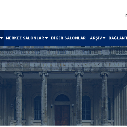
İ
MERKEZ SALONLAR
DİĞER SALONLAR
ARŞİV
BAĞLANT