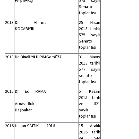
PAŞMAKÇI
575 sayılı
Senato
toplantısı
2013
Dr. Ahmet
25 Nisan
KOCABIYIK
2013 tarihli
575 sayılı
Senato
toplantısı
2013
Dr. Binali YILDIRIM
Gemi’77
31 Mayıs
2013 tarihli
577 sayılı
senato
toplantısı
2015
Dr. Edi RAMA
5 Kasım
-
2015 tarih
Arnavutluk
ve 621
Başbakanı
sayılı
toplantısı
2016
Hasan SALTIK
2016
15 Aralık
2016 tarih
ve 644