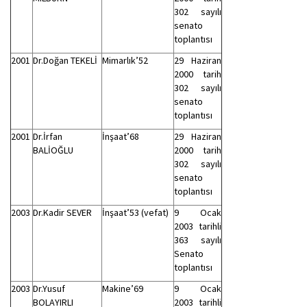
302 sayılı
senato
toplantısı
2001
Dr.Doğan TEKELİ
Mimarlık’52
29 Haziran
2000 tarih
302 sayılı
senato
toplantısı
2001
Dr.İrfan
İnşaat’68
29 Haziran
BALİOĞLU
2000 tarih
302 sayılı
senato
toplantısı
2003
Dr.Kadir SEVER
İnşaat’53 (vefat)
9 Ocak
2003 tarihli
363 sayılı
Senato
toplantısı
2003
Dr.Yusuf
Makine’69
9 Ocak
BOLAYIRLI
2003 tarihli