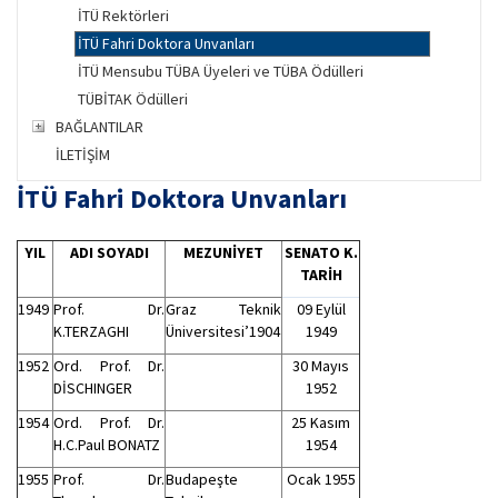
İTÜ Rektörleri
İTÜ Fahri Doktora Unvanları
İTÜ Mensubu TÜBA Üyeleri ve TÜBA Ödülleri
TÜBİTAK Ödülleri
BAĞLANTILAR
İLETİŞİM
İTÜ Fahri Doktora Unvanları
YIL
ADI SOYADI
MEZUNİYET
SENATO K.
TARİH
1949
Prof. Dr.
Graz Teknik
09 Eylül
K.TERZAGHI
Üniversitesi’1904
1949
1952
Ord. Prof. Dr.
30 Mayıs
DİSCHINGER
1952
1954
Ord. Prof. Dr.
25 Kasım
H.C.Paul BONATZ
1954
1955
Prof. Dr.
Budapeşte
Ocak 1955