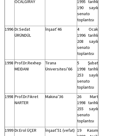
ÖCALGİRAY
1995 tarihli
190 sayılı
senato
toplantısı
1996
Dr.Sedat
İnşaat’46
4 Ocak
ÜRÜNDÜL
1996 tarihli
208 sayılı
senato
toplantısı
1998
Prof.Dr.Rexhep
Tirana
5 Şubat
MEIDANI
Üniversitesi’66
1998 tarihli
253 sayılı
senato
toplantısı
1998
Prof.Dr.Fikret
Makina’36
26 Mart
NARTER
1998 tarihli
255 sayılı
senato
toplantısı
1999
Dr.Erol ÜÇER
İnşaat’51 (vefat)
19 Kasım