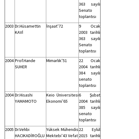
363 sayılı
Senato
toplantısı
2003
Dr.Hüsamettin
İnşaat’72
9 Ocak
KAVİ
2003 tarihli
363 sayılı
Senato
toplantısı
2004
Prof.Hande
Mimarlık’51
22 Ocak
SUHER
2004 tarihli
384 sayılı
senato
toplantısı
2004
Dr.Hisashi
Keio Üniversitesi
6 Şubat
YAMAMOTO
Ekonomi’65
2004 tarihli
385 sayılı
senato
toplantısı
2005
Dr.Vehbi
Yüksek Mühendis
22 Eylül
HACIKADİROĞLU
Mektebi’43 Vefat
2015 tarihli