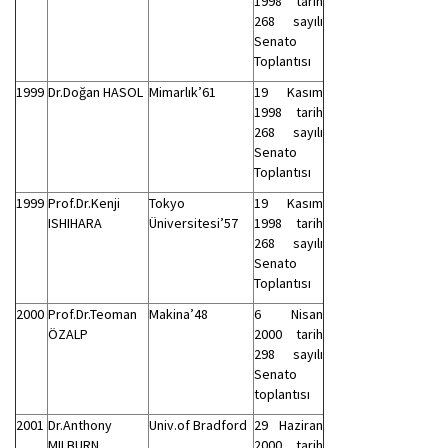
1998 tarih
268 sayılı
Senato
Toplantısı
1999
Dr.Doğan HASOL
Mimarlık’61
19 Kasım
1998 tarih
268 sayılı
Senato
Toplantısı
1999
Prof.Dr.Kenji
Tokyo
19 Kasım
ISHIHARA
Üniversitesi’57
1998 tarih
268 sayılı
Senato
Toplantısı
2000
Prof.Dr.Teoman
Makina’48
6 Nisan
ÖZALP
2000 tarih
298 sayılı
Senato
toplantısı
2001
Dr.Anthony
Univ.of Bradford
29 Haziran
MILBURN
2000 tarih