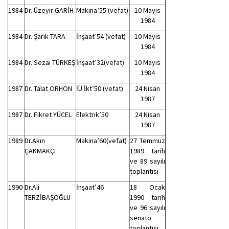
1984
Dr. Üzeyir GARİH
Makina’55 (vefat)
10 Mayıs
1984
1984
Dr. Şarık TARA
İnşaat’54 (vefat)
10 Mayıs
1984
1984
Dr. Sezai TÜRKEŞ
İnşaat’32(vefat)
10 Mayıs
1984
1987
Dr. Talat ORHON
İÜ İkt’50 (vefat)
24 Nisan
1987
1987
Dr. Fikret YÜCEL
Elektrik’50
24 Nisan
1987
1989
Dr.Akın
Makina’60(vefat)
27 Temmuz
ÇAKMAKÇI
1989 tarih
ve 89 sayılı
toplantısı
1990
Dr.Ali
İnşaat’46
18 Ocak
TERZİBAŞOĞLU
1990 tarih
ve 96 sayılı
senato
toplantısı