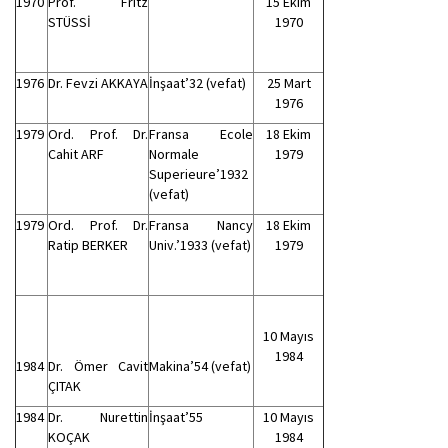
1970
Prof. Fritz
15 Ekim
STÜSSİ
1970
1976
Dr. Fevzi AKKAYA
İnşaat’32 (vefat)
25 Mart
1976
1979
Ord. Prof. Dr.
Fransa Ecole
18 Ekim
Cahit ARF
Normale
1979
Superieure’1932
(vefat)
1979
Ord. Prof. Dr.
Fransa Nancy
18 Ekim
Ratip BERKER
Univ.’1933 (vefat)
1979
10 Mayıs
1984
1984
Dr. Ömer Cavit
Makina’54 (vefat)
ÇITAK
1984
Dr. Nurettin
İnşaat’55
10 Mayıs
KOÇAK
1984