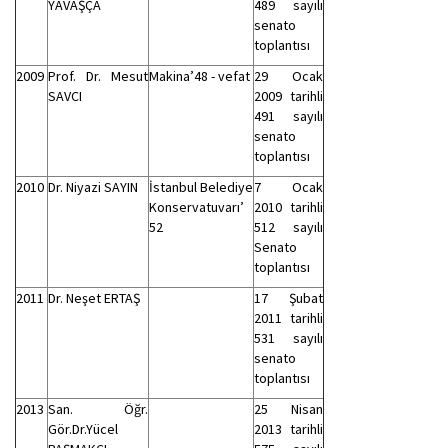
YAVAŞÇA
489 sayılı
senato
toplantısı
2009
Prof. Dr. Mesut
Makina’48 - vefat
29 Ocak
SAVCI
2009 tarihli
491 sayılı
senato
toplantısı
2010
Dr. Niyazi SAYIN
İstanbul Belediye
7 Ocak
Konservatuvarı’
2010 tarihli
52
512 sayılı
Senato
toplantısı
2011
Dr. Neşet ERTAŞ
17 Şubat
2011 tarihli
531 sayılı
senato
toplantısı
2013
San. Öğr.
25 Nisan
Gör.Dr.Yücel
2013 tarihli