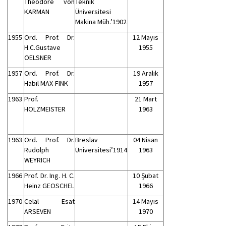
Theodore von
Teknik
KARMAN
Üniversitesi
Makina Müh.’1902
1955
Ord. Prof. Dr.
12 Mayıs
H.C.Gustave
1955
OELSNER
1957
Ord. Prof. Dr.
19 Aralık
Habil MAX-FINK
1957
1963
Prof.
21 Mart
HOLZMEISTER
1963
1963
Ord. Prof. Dr.
Breslav
04 Nisan
Rudolph
Üniversitesi’1914
1963
WEYRICH
1966
Prof. Dr. Ing. H. C.
10 Şubat
Heinz GEOSCHEL
1966
1970
Celal Esat
14 Mayıs
ARSEVEN
1970