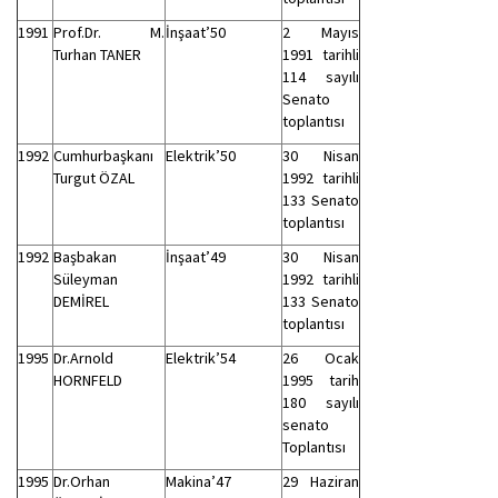
1991
Prof.Dr. M.
İnşaat’50
2 Mayıs
Turhan TANER
1991 tarihli
114 sayılı
Senato
toplantısı
1992
Cumhurbaşkanı
Elektrik’50
30 Nisan
Turgut ÖZAL
1992 tarihli
133 Senato
toplantısı
1992
Başbakan
İnşaat’49
30 Nisan
Süleyman
1992 tarihli
DEMİREL
133 Senato
toplantısı
1995
Dr.Arnold
Elektrik’54
26 Ocak
HORNFELD
1995 tarih
180 sayılı
senato
Toplantısı
1995
Dr.Orhan
Makina’47
29 Haziran